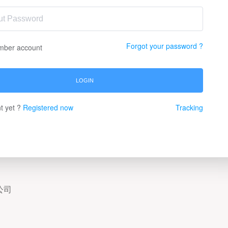
Forgot your password ?
ber account
LOGIN
t yet ?
Registered now
Tracking
限公司